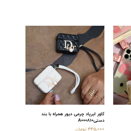
کاور ایرپاد چرمی دیور همراه با بند
دستیA000810
445,000 تومان