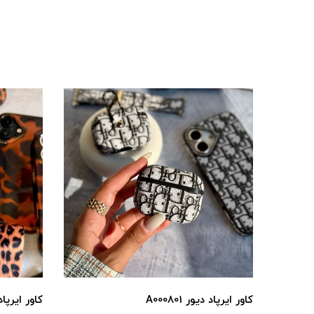
کاور ایرپاد دیور A000801
کاور ایرپاد پل