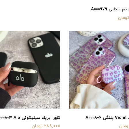
م یلدایی A000979
A00
کاور ایرپاد سیلیکونی A000803 Alo
288,000 تومان