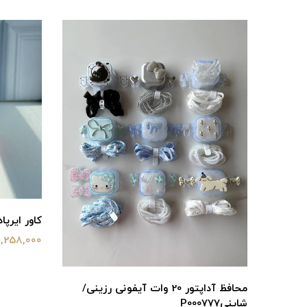
کاور ایرپاد 
1,258,000 تومان
محافظ آداپتور 20 وات آیفونی رزینی/
شاینیP000777