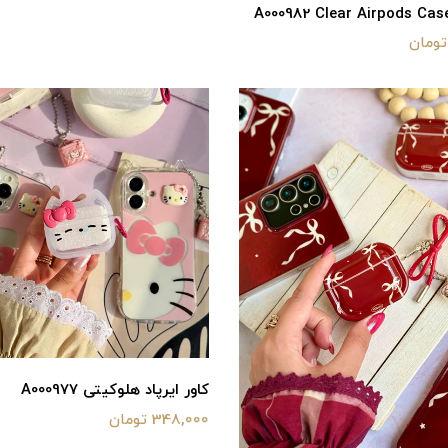
کاور ایرپاد هلوکیتی A000977
348,000 تومان