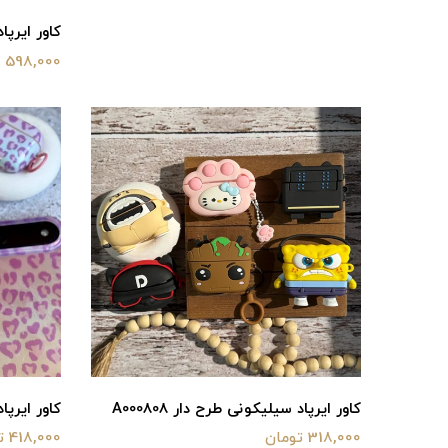
کاور ایرپاد ت
598,000 تومان
کاور ایرپاد سیلیکونی طرح دار A000808
کاور ایرپاد Violet پلنگی 0806
318,000 تومان
418,000 تومان