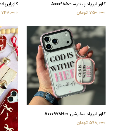
کاور ایرپاد پینترستA000985
کاورایرپادA000982 Clear Airpods Case
750,000 تومان
748,000 تومان
کاور ایرپاد سفارشی A000978Her
598,000 تومان