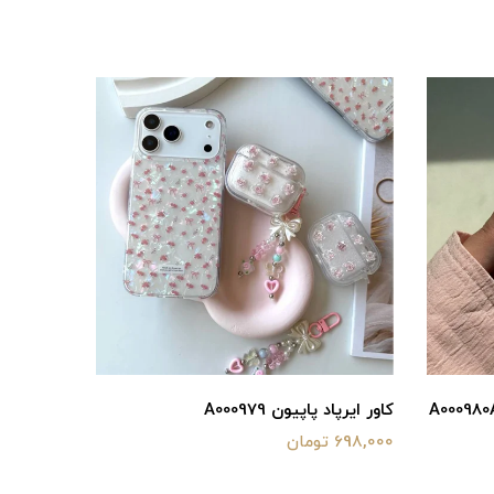
A000980A
کاور ایرپاد پاپیون A000979
698,000 تومان