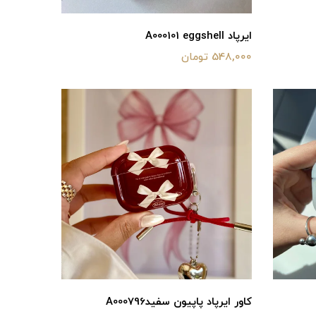
ایرپاد A000101 eggshell
548,000 تومان
کاور ایرپاد پاپیون سفیدA000796