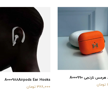
هرمس نارنجی A000990
A000988Airpods Ear Hooks
328,000 تومان