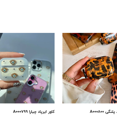
نگی A000800
کاور ایرپاد چیارا A000799