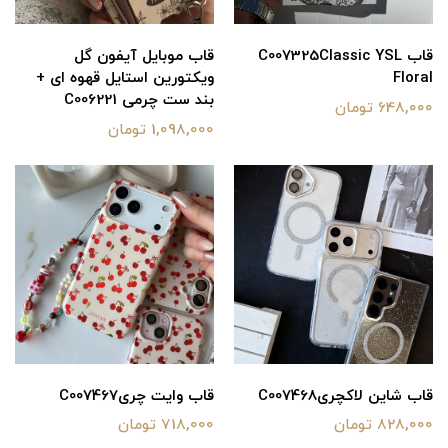
قاب C007325Classic YSL
قاب موبایل آیفون گل
Floral
ویکتورین استایل قهوه ای +
بند ست چرمی C006221
648,000 تومان
1,098,000 تومان
قاب شاین لاکچریC007468
قاب وایت چریC007467
828,000 تومان
718,000 تومان