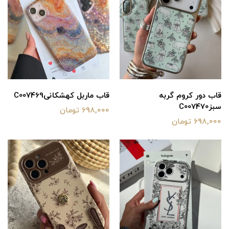
قاب دور کروم گربه
قاب ماربل کهشکانیC007469
سبزC007470
698,000 تومان
698,000 تومان