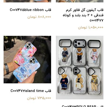
قاب آیفون گل فلاور کرم
قاب C007475blue ribbon
فندقی + ۲ بند بلند و کوتاه
808,000 تومان
c007477
1,050,000 تومان
قاب C007472island time
735,000 تومان