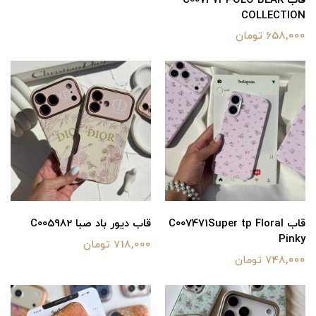
قاب C007473POLO BEAR
COLLECTION
658,000 تومان
قاب C007471Super tp Floral
قاب دیور باد صبا C005982
Pinky
718,000 تومان
748,000 تومان