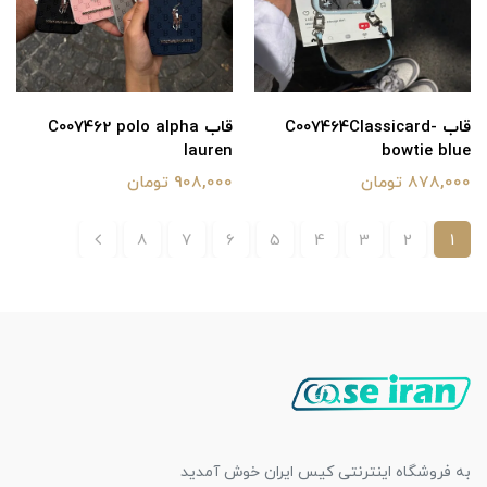
قاب C007464Classicard-
قاب C007462 polo alpha
lauren
bowtie blue
878,000 تومان
908,000 تومان
8
7
6
5
4
3
2
1
به فروشگاه اینترنتی کیس ایران خوش آمدید