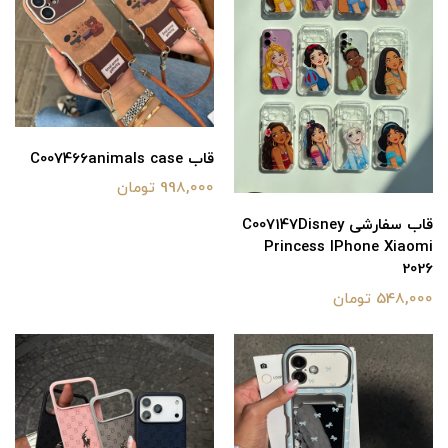
قاب C007466animals case
998,000 تومان
قاب سفارشی C007147Disney
Princess IPhone Xiaomi
2026
548,000 تومان