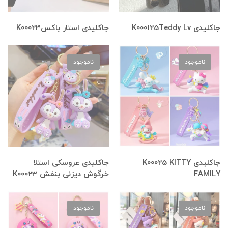
جاکلیدی K000125Teddy Lv
جاکلیدی استار باکسK00023
ناموجود
ناموجود
جاکلیدی K00025 KITTY
جاکلیدی عروسکی استلا
FAMILY
خرگوش دیزنی بنفش K00023
ناموجود
ناموجود