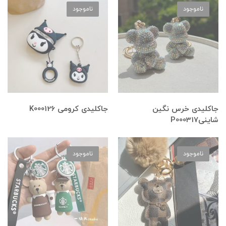
ناموجود
ناموجود
جاکلیدی خرس نگین
جاکلیدی کرومی K000126
شاینیP000317
ناموجود
ناموجود