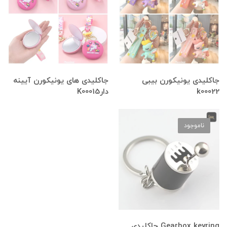
جاکلیدی یونیکورن بیبی
جاکلیدی های یونیکورن آیینه
k00022
دارK00015
ناموجود
Gearbox keyring جاکلیدی