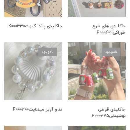
جاکلیدی های طرح
جاکلیدی پاندا کیوتK000330
خوراکیP000409
ناموجود
ناموجود
جاکلیدی قوطی
ند و آویز میدنایتP000300
نوشیدنیP000375