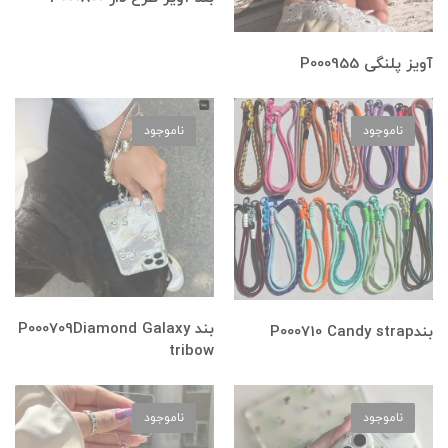
آویز پلنگی P000955
ناموجود
ناموجود
بند P000709Diamond Galaxy
بندP000710 Candy strap
tribow
ناموجود
ناموجود