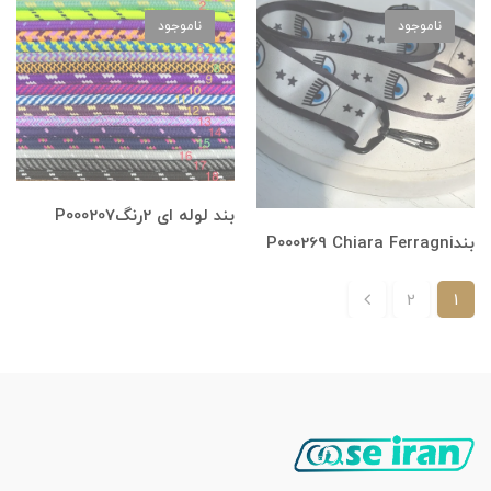
ناموجود
ناموجود
بند لوله ای 2رنگP000207
بندP000269 Chiara Ferragni
2
1