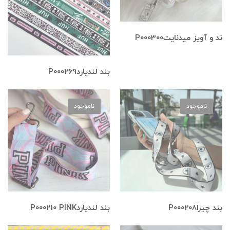
ند و آویز میدنایتP000300
بند لندیاردP000269
ناموجود
ناموجود
بند چیراP000208
بند لندیاردP000210 PINK