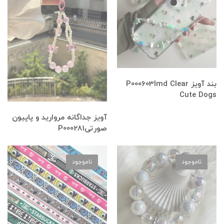
بند آویز P000603Imd Clear
Cute Dogs
آویز جداگانه مروارید و پاپیون
صورتیP000281
ناموجود
ناموجود