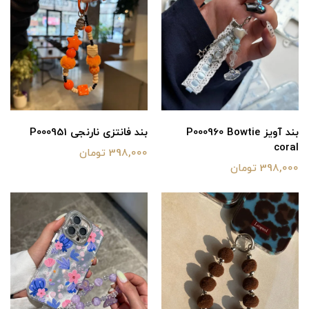
بند آویز P000960 Bowtie
بند فانتزی نارنجی P000951
coral
398,000 تومان
398,000 تومان