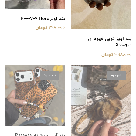
بند آویزP000702 flora
298,000 تومان
بند آویز توپی قهوه ای
P000900
398,000 تومان
ناموجود
ناموجود
بند آویز طرح دار P000800