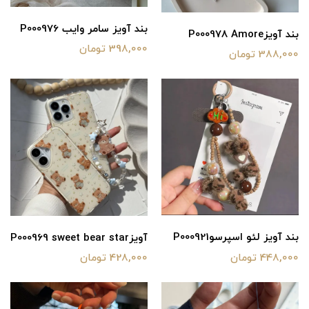
بند آویز سامر وایب P000976
بند آویزP000978 Amore
398,000 تومان
388,000 تومان
بند آویز لئو اسپرسوP000921
آویزP000969 sweet bear star
448,000 تومان
428,000 تومان