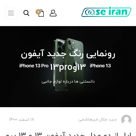
0
رونمایی رنگ جدید آیفون
13و13pro
دانستنی ها درباره لوازم جانبی
سید جلال میرهاشمی
18 اسفند 1400
اپل از دو مدل جدید آیفون ۱۳ و ۱۳ پرو