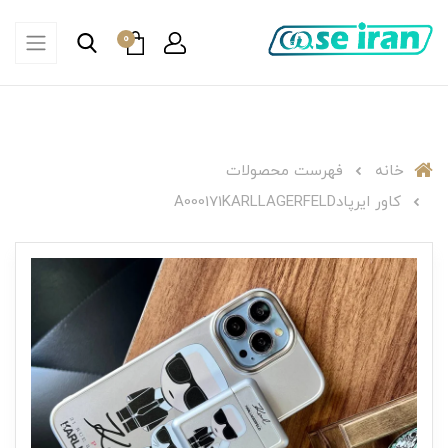
0
خانه
فهرست محصولات
کاور ایرپادA000171KARLLAGERFELD