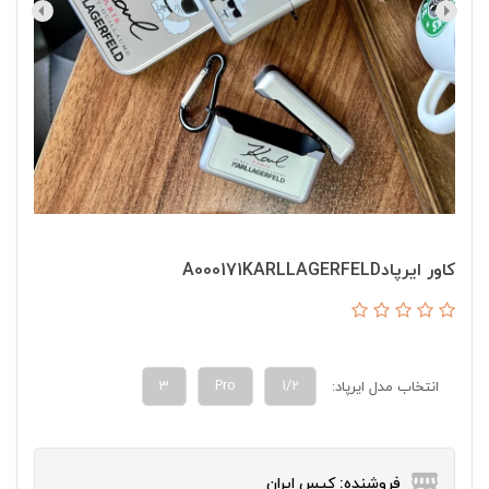
کاور ایرپادA000171KARLLAGERFELD
3
Pro
1/2
انتخاب مدل ایرپاد:
فروشنده: کیس ایران