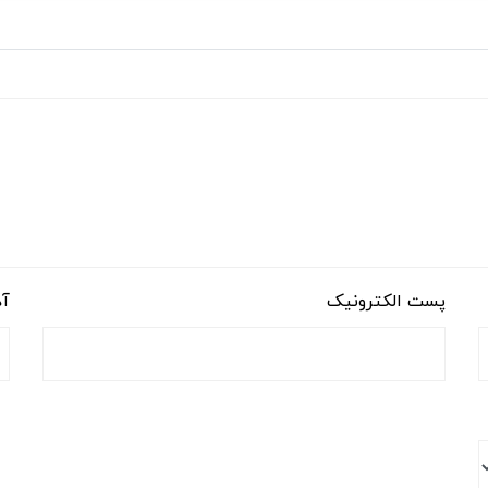
پست الکترونیک
آد