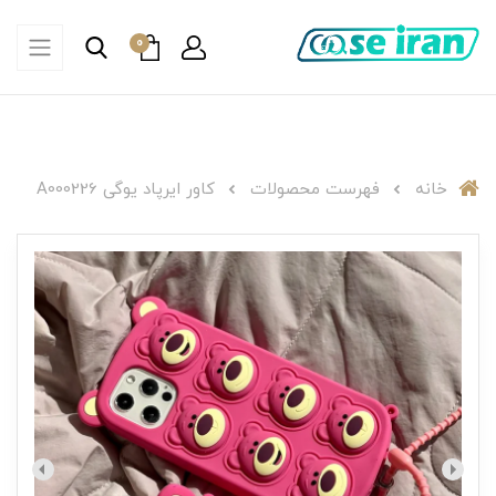
0
خانه
فهرست محصولات
کاور ایرپاد یوگی A000226