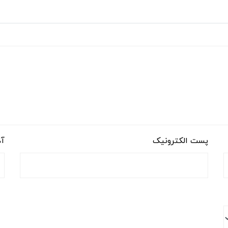
پست الکترونیک
آد