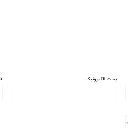
پست الکترونیک
آد