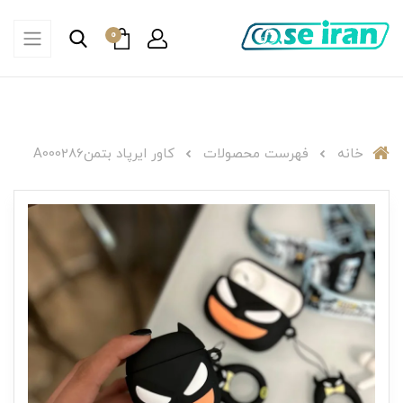
0
خانه
فهرست محصولات
کاور ایرپاد بتمنA000286