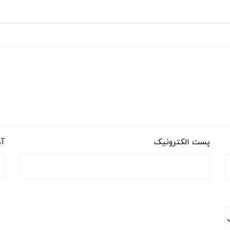
پست الکترونیک
آد