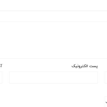
پست الکترونیک
آد