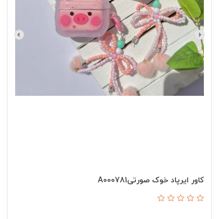
کاور ایرپاد خوک صورتیA000781