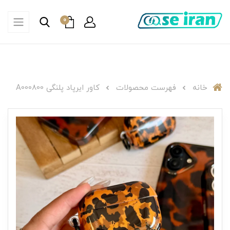
0
خانه
فهرست محصولات
کاور ایرپاد پلنگی A000800