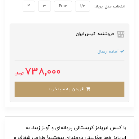
4
3
Pro2
1/2
انتخاب مدل ایرپاد:
فروشنده: کیس ایران
آماده ارسال
738,000
تومان
افزودن به سبدخرید
با کیس ایرپادز کریستالی پروانه‌ای و آویز زیبا، به
ایرپادز خود جذابیتی دوچندان ببخشید! طراحی شفاف و