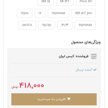
XM 15
MI 14T
Poco X7
17pro
17
17promax
XM 15T pro
7/8/se
7p/8p
13/14
16promax
ویژگی‌های محصول
فروشنده: کیس ایران
آماده ارسال
418,000
تومان
افزودن به سبدخرید