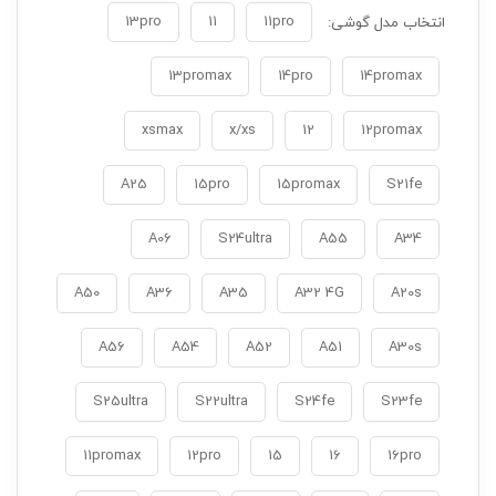
13pro
11
11pro
انتخاب مدل گوشی:
13promax
14pro
14promax
xsmax
x/xs
12
12promax
A25
15pro
15promax
S21fe
A06
S24ultra
A55
A34
A50
A36
A35
A32 4G
A20s
A56
A54
A52
A51
A30s
S25ultra
S22ultra
S24fe
S23fe
11promax
12pro
15
16
16pro