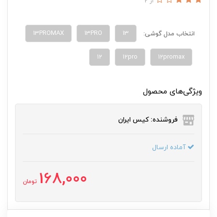
از 2
13PROMAX
13PRO
13
انتخاب مدل گوشی:
12
12pro
12promax
ویژگی‌های محصول
فروشنده: کیس ایران
آماده ارسال
168,000
تومان