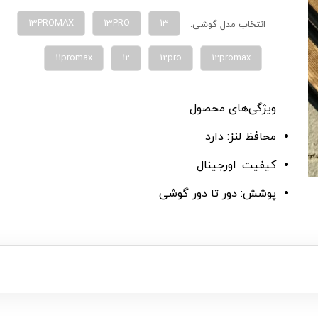
13PROMAX
13PRO
13
انتخاب مدل گوشی:
11promax
12
12pro
12promax
ویژگی‌های محصول
محافظ لنز: دارد
کیفیت: اورجینال
پوشش: دور تا دور گوشی