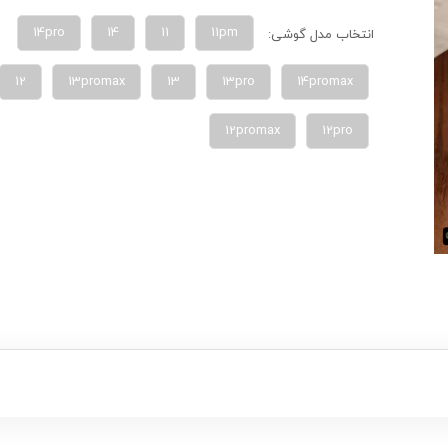
14pro
14
11
11pm
انتخاب مدل گوشی:
12
13promax
13
13pro
14promax
12promax
12pro