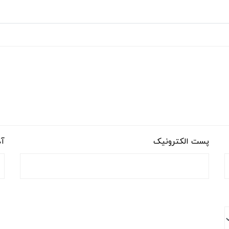
پست الکترونیک
آد