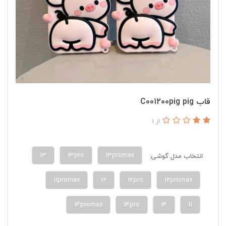
قاب C001200pig pig
از 1
13
13pro
13promax
انتخاب مدل گوشی:
11promax
12
12pro
12promax
14promax
14pro
14
11