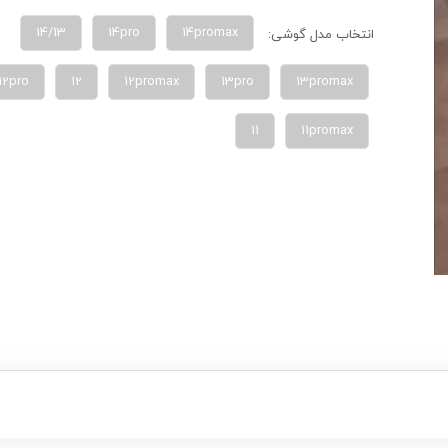
14/13
14pro
14promax
انتخاب مدل گوشی:
12pro
12
12promax
13pro
13promax
11
11promax