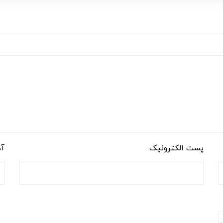
پست الکترونیک
آد