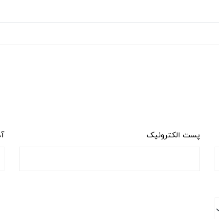
پست الکترونیک
آد