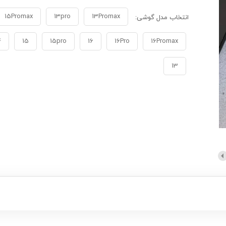
15Promax
13pro
13Promax
انتخاب مدل گوشی:
4
15
15pro
16
16Pro
16Promax
13