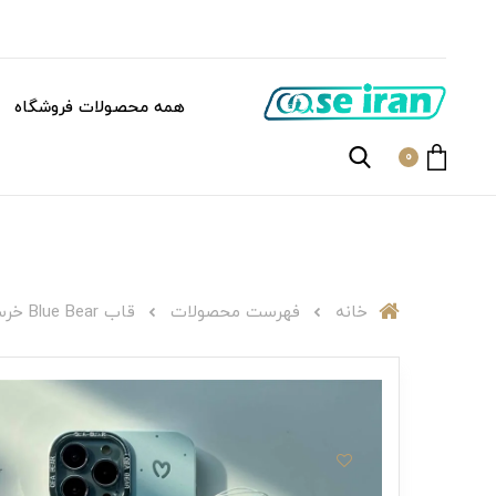
همه محصولات فروشگاه
0
خانه
فهرست محصولات
قاب Blue Bear خرس آبی هلوگرامی (همراه با بند آویز)C003436