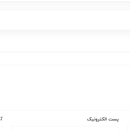
پست الکترونیک
آد