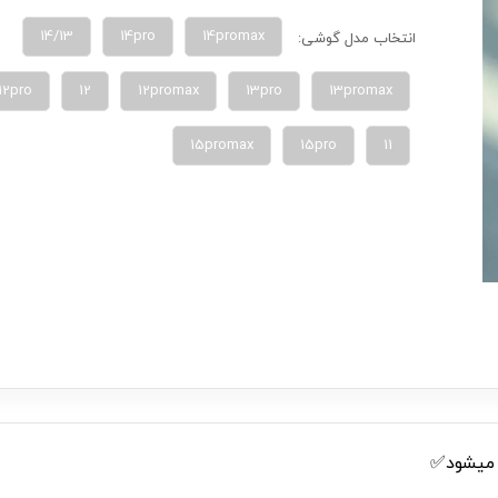
14/13
14pro
انتخاب مدل گوشی:
12pro
12
12promax
13pro
13promax
15promax
15pro
11
ل میشود✅