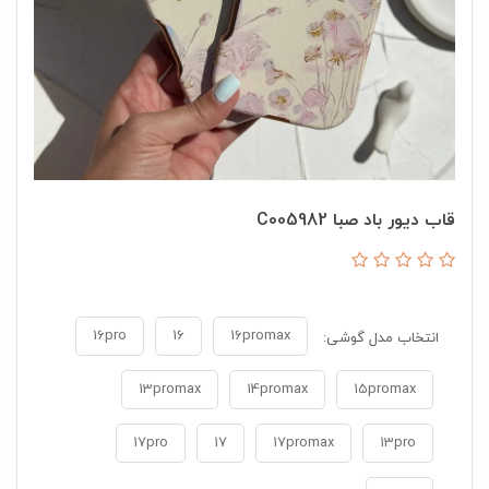
قاب دیور باد صبا C005982
16pro
16
16promax
انتخاب مدل گوشی:
13promax
14promax
15promax
17pro
17
17promax
13pro