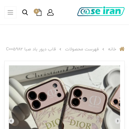
0
خانه
فهرست محصولات
قاب دیور باد صبا C005982