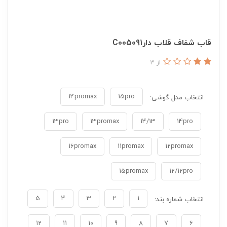
قاب شفاف قلاب دارC005091
از 3
انتخاب مدل گوشی:
13pro
13promax
14/13
14pro
16promax
11promax
12promax
12/12pro
5
4
3
2
1
انتخاب شماره بند:
12
11
10
9
8
7
6