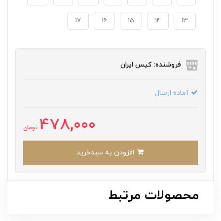
17
16
15
14
13
فروشنده: کیس ایران
آماده ارسال
478,000
تومان
افزودن به سبدخرید
محصولات مرتبط