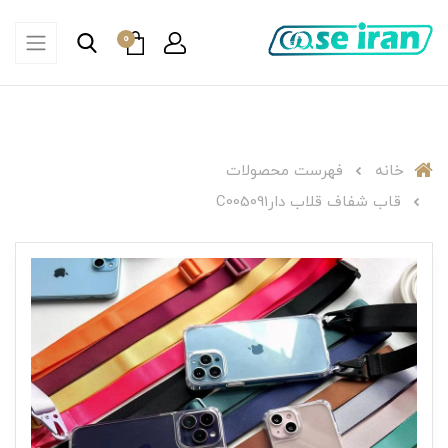
0
خانه
فهرست محصولات
قاب شفاف قلاب دارC005091