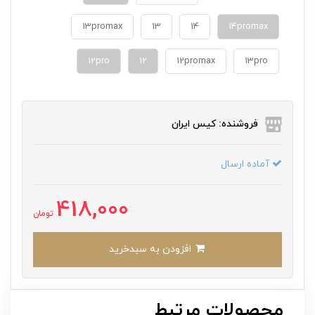
13promax
13
14
12pro
12
12promax
13pro
فروشنده: کیس ایران
آماده ارسال
418,000
تومان
افزودن به سبدخرید
محصولات مرتبط