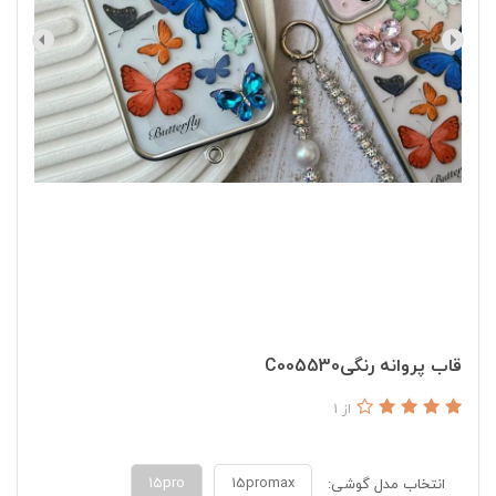
قاب پروانه رنگیC005530
از 1
15pro
15promax
انتخاب مدل گوشی: