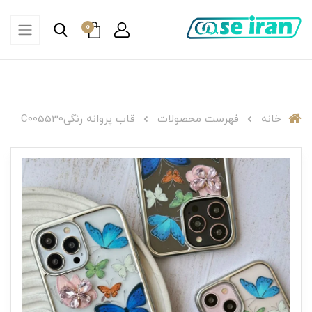
0
خانه
فهرست محصولات
قاب پروانه رنگیC005530