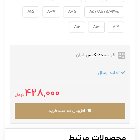
A15
A34
A35
A50/A50S/A30s
A12
A13
A14
فروشنده: کیس ایران
آماده ارسال
428,000
تومان
افزودن به سبدخرید
محصولات مرتبط