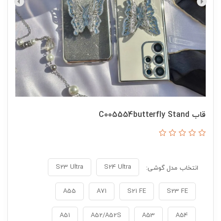
قاب C005554butterfly Stand
S23 Ultra
S24 Ultra
انتخاب مدل گوشی:
A55
A71
S21 FE
S23 FE
A51
A52/A52S
A53
A54