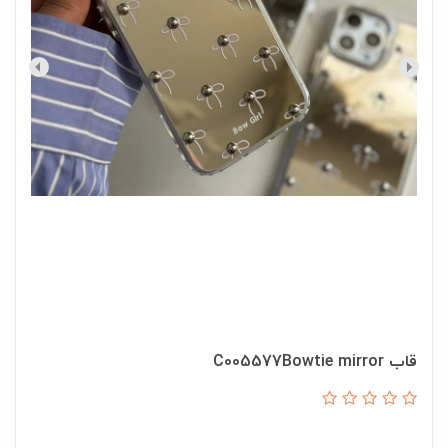
قاب C005577Bowtie mirror