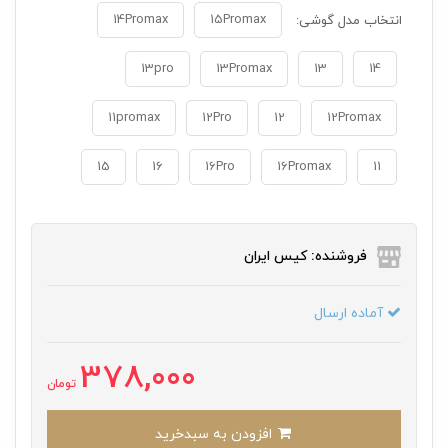
14Promax
15Promax
انتخاب مدل گوشی:
13pro
13Promax
13
14
11promax
12Pro
12
12Promax
15
16
16Pro
16Promax
11
فروشنده: کیس ایران
آماده ارسال
378,000
تومان
افزودن به سبدخرید