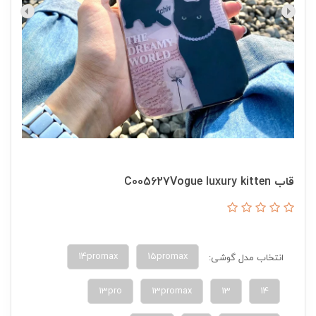
قاب C005627Vogue luxury kitten
15promax
انتخاب مدل گوشی:
13pro
13promax
13
14