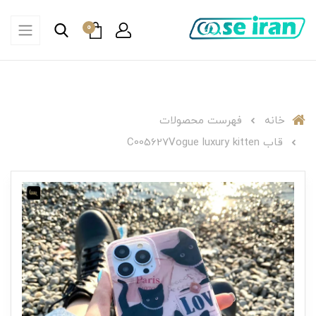
0
خانه
فهرست محصولات
قاب C005627Vogue luxury kitten