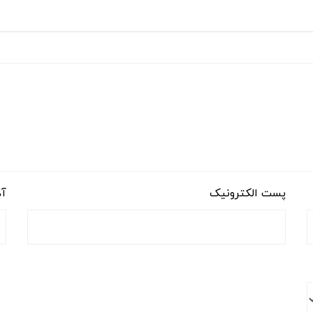
پست الکترونیک
آد