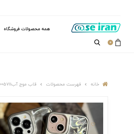
همه محصولات فروشگاه
0
خانه
فهرست محصولات
قاب موج آبC005711