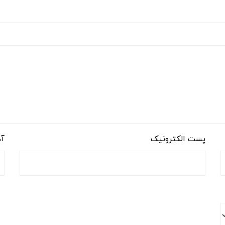
پست الکترونیک
آد