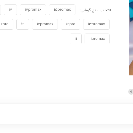
14
15promax
انتخاب مدل گوشی:
12pro
12
12promax
13pro
13promax
11