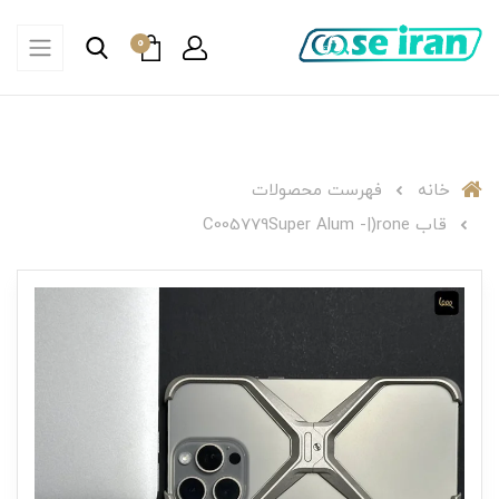
0
خانه
فهرست محصولات
قاب C005779Super Alum -|)rone