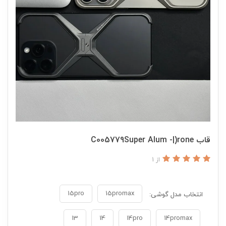
قاب C005779Super Alum -|)rone
از 1
15pro
15promax
انتخاب مدل گوشی:
13
14
14pro