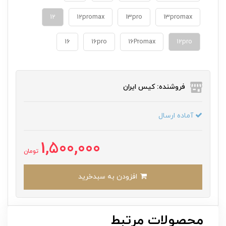
12
12promax
13pro
13promax
16
16pro
16Promax
12pro
فروشنده: کیس ایران
آماده ارسال
1,500,000
تومان
افزودن به سبدخرید
محصولات مرتبط