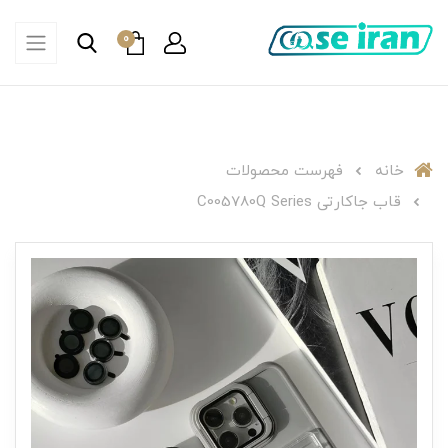
0
خانه
فهرست محصولات
قاب جاکارتی C005780Q Series