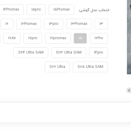
14Promax
15pro
15Promax
انتخاب مدل گوشی:
16
16Promax
13pro
13Promax
13
17Air
17pro
17promax
15
16Pro
S24 Ultra SAM
S23 Ultra SAM
14pro
S26 Ultra
S25 Ultra SAM