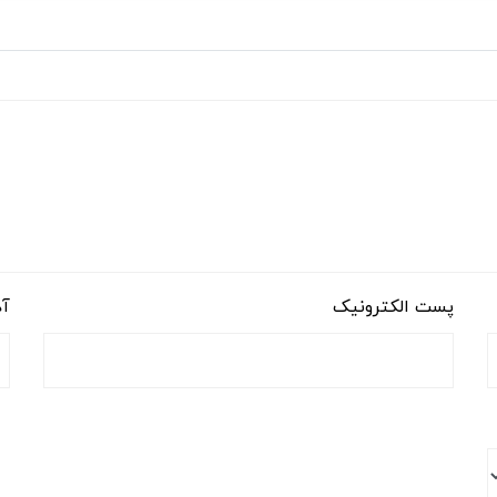
پست الکترونیک
آد