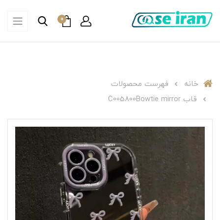
0
خانه
فهرست محصولات
قاب C005800Bowtie mirror