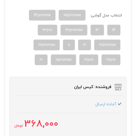
15promax
انتخاب مدل گوشی:
13pro
13promax
13
14
16promax
11
12
12promax
16
12pro
16pro
فروشنده: کیس ایران
آماده ارسال
368,000
تومان