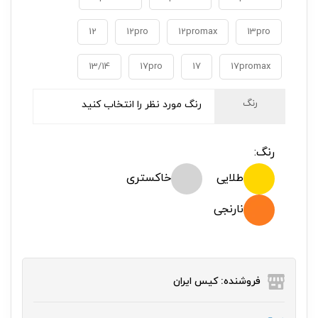
12
12pro
12promax
13pro
13/14
17pro
17
17promax
رنگ
رنگ مورد نظر را انتخاب کنید
رنگ:
طلایی
خاکستری
نارنجی
فروشنده: کیس ایران