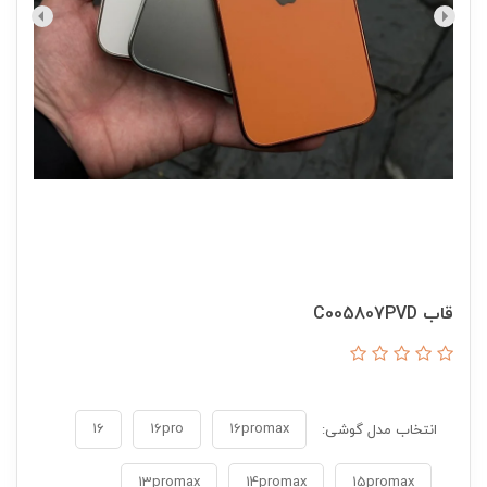
قاب C005807PVD
16
16pro
16promax
انتخاب مدل گوشی:
13promax
14promax
15promax