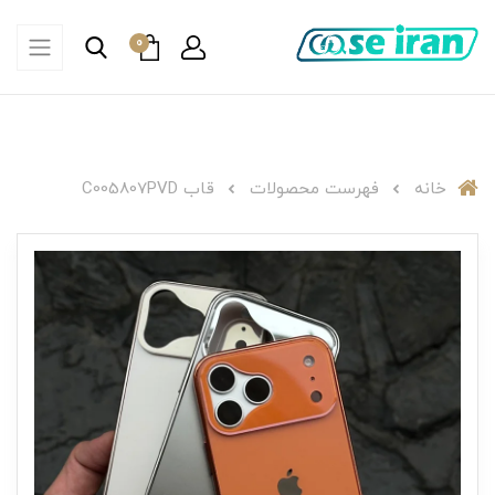
0
خانه
فهرست محصولات
قاب C005807PVD