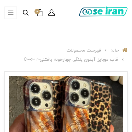
0
خانه
فهرست محصولات
قاب موبایل آیفون پلنگی چهارخونه بافتنیC006020