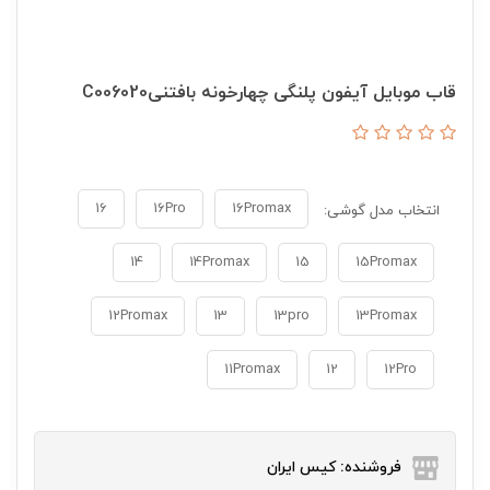
قاب موبایل آیفون پلنگی چهارخونه بافتنیC006020
16
16Pro
16Promax
انتخاب مدل گوشی:
14
14Promax
15
15Promax
12Promax
13
13pro
13Promax
11Promax
12
12Pro
فروشنده: کیس ایران