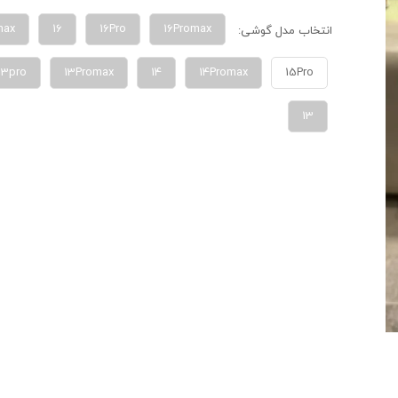
max
16
16Pro
16Promax
انتخاب مدل گوشی:
13pro
13Promax
14
14Promax
15Pro
13