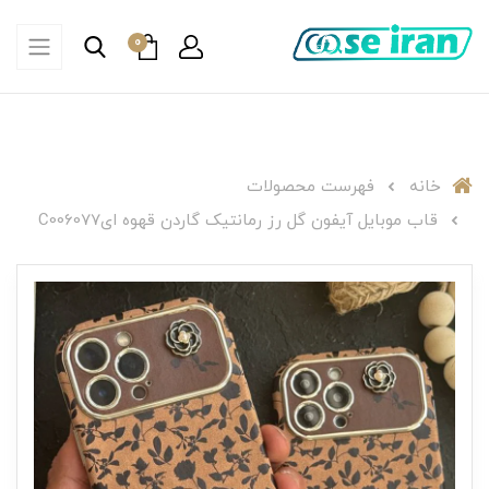
0
خانه
فهرست محصولات
قاب موبایل آیفون گل رز رمانتیک گاردن قهوه ایC006077