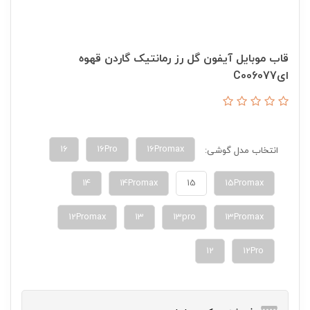
قاب موبایل آیفون گل رز رمانتیک گاردن قهوه
ایC006077
16
16Pro
16Promax
انتخاب مدل گوشی:
14
14Promax
15
15Promax
12Promax
13
13pro
13Promax
12
12Pro