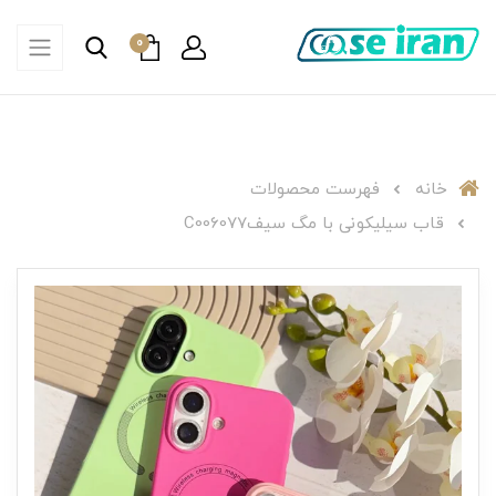
0
خانه
فهرست محصولات
قاب سیلیکونی با مگ سیفC006077