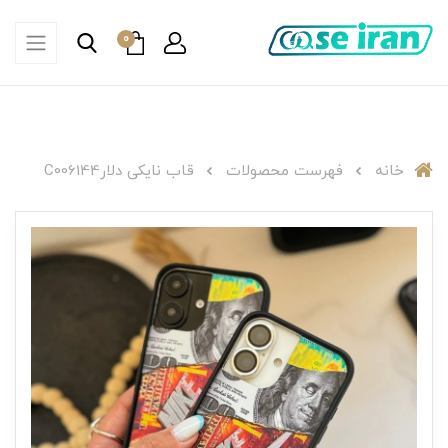
0
خانه
فهرست محصولات
قاب نایکی دلارC006144