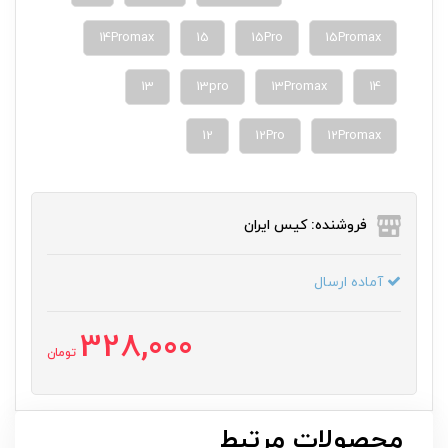
14Promax
15
15Pro
15Promax
13
13pro
13Promax
14
12
12Pro
12Promax
فروشنده: کیس ایران
آماده ارسال
328,000
تومان
محصولات مرتبط