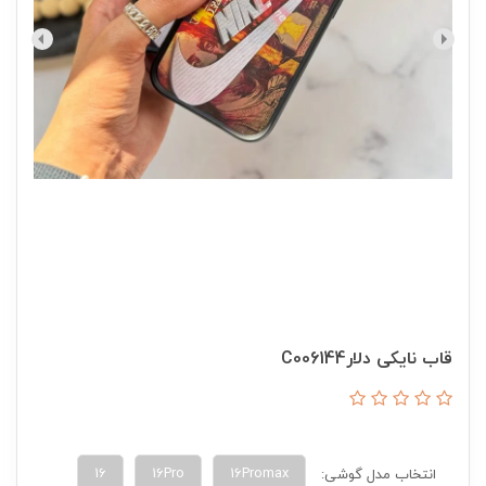
قاب نایکی دلارC006144
16
16Pro
16Promax
انتخاب مدل گوشی: