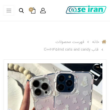
0
خانه
فهرست محصولات
قاب C006145Imd cats and candy