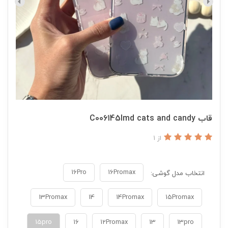
قاب C006145Imd cats and candy
از 1
16Pro
16Promax
انتخاب مدل گوشی:
13Promax
14
14Promax
15Promax
15pro
16
12Promax
13
13pro