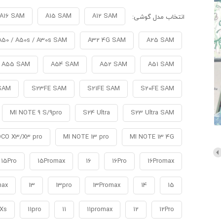
A16 SAM
A15 SAM
A12 SAM
انتخاب مدل گوشی:
A50 / A50s / A30s SAM
A32 4G SAM
A25 SAM
A55 SAM
A54 SAM
A52 SAM
A51 SAM
SAM
S23FE SAM
S21FE SAM
S20FE SAM
MI NOTE 9 S/9pro
S24 Ultra
S23 Ultra SAM
CO X3/X3 pro
MI NOTE 13 pro
MI NOTE 13 4G
15Pro
15Promax
16
16Pro
16Promax
max
13
13pro
13Promax
14
15
Xs
11pro
11
11promax
12
12Pro