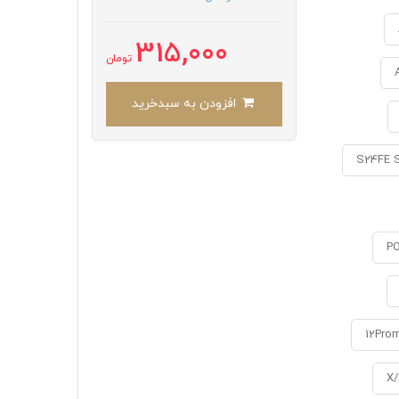
315,000
تومان
افزودن به سبدخرید
S24FE 
PO
12Pro
X/