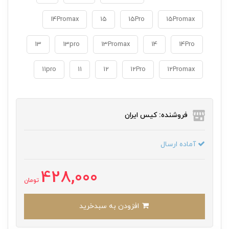
14Promax
15
15Pro
15Promax
13
13pro
13Promax
14
14Pro
11pro
11
12
12Pro
12Promax
فروشنده: کیس ایران
آماده ارسال
428,000
تومان
افزودن به سبدخرید