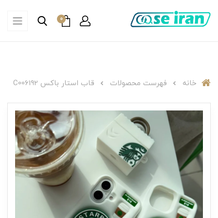
0
خانه
فهرست محصولات
قاب استار باکس C006192