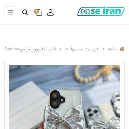
0
خانه
فهرست محصولات
قاب “پاپیون نقره‌ایC006200