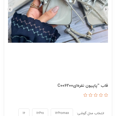
قاب “پاپیون نقره‌ایC006200
16
16Pro
16Promax
انتخاب مدل گوشی: