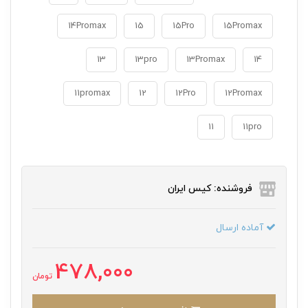
14Promax
15
15Pro
15Promax
13
13pro
13Promax
14
11promax
12
12Pro
12Promax
11
11pro
فروشنده: کیس ایران
آماده ارسال
478,000
تومان