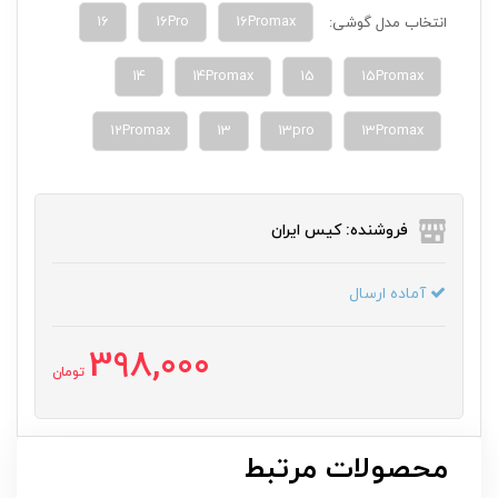
16
16Pro
16Promax
انتخاب مدل گوشی:
14
14Promax
15
15Promax
12Promax
13
13pro
13Promax
فروشنده: کیس ایران
آماده ارسال
398,000
تومان
محصولات مرتبط