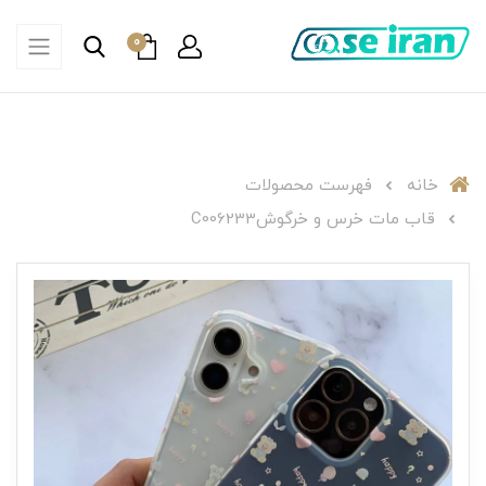
0
خانه
فهرست محصولات
قاب مات خرس و خرگوشC006233