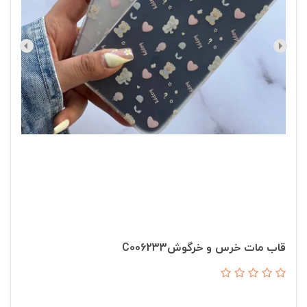
قاب مات خرس و خرگوشC006233