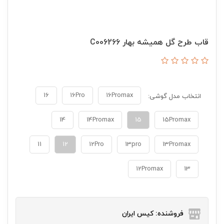
قاب طرح گل همیشه بهار C006266
16
16Pro
16Promax
انتخاب مدل گوشی:
14
14Promax
15
15Promax
11
12
12Pro
13pro
13Promax
12Promax
13
فروشنده: کیس ایران