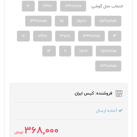
16
16Pro
16Promax
انتخاب مدل گوشی:
14Promax
15
15pro
15Promax
12
12Pro
13pro
13Promax
14
13
11
11pro
11promax
12Promax
فروشنده: کیس ایران
آماده ارسال
368,000
تومان