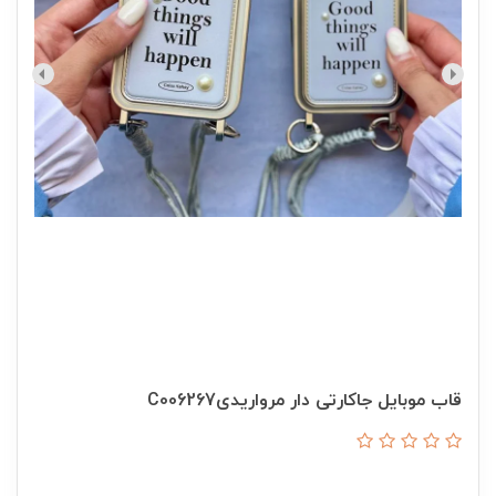
قاب موبایل جاکارتی دار مرواریدیC006267