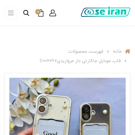
0
خانه
فهرست محصولات
قاب موبایل جاکارتی دار مرواریدیC006267