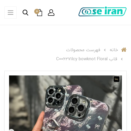
0
خانه
فهرست محصولات
قاب C006271Icy bowknot Floral