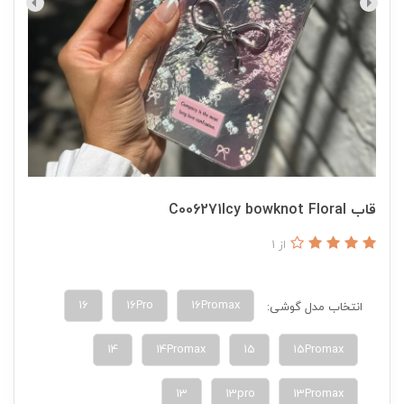
قاب C006271Icy bowknot Floral
از 1
16
16Pro
16Promax
انتخاب مدل گوشی:
14
14Promax
15
15Promax
13
13pro
13Promax